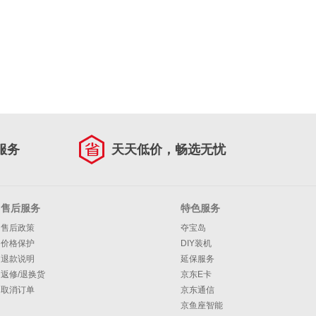
服务
天天低价，畅选无忧
售后服务
特色服务
售后政策
夺宝岛
价格保护
DIY装机
退款说明
延保服务
返修/退换货
京东E卡
取消订单
京东通信
京鱼座智能