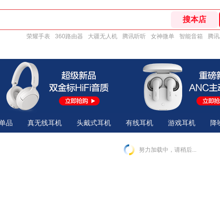
荣耀手表
360路由器
大疆无人机
腾讯听听
女神微单
智能音箱
腾讯
单品
真无线耳机
头戴式耳机
有线耳机
游戏耳机
降
努力加载中，请稍后...